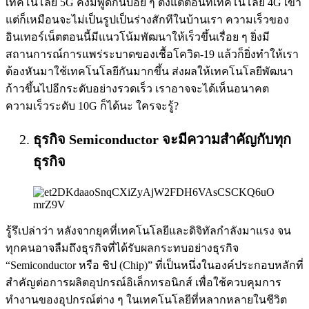
เทคโนโลยี 5G คงมีพูดกันบ่อย ๆ ตั้งแต่ตอนที่เทคโนโลยี 4G เข้า
แต่ก็เหมือนจะไม่เป็นรูปเป็นร่างสักทีในบ้านเรา ความเร็วของ
อินเทอร์เน็ตตอนนี้มีแนวโน้มพัฒนาให้เร็วขึ้นเรื่อย ๆ ยิ่งมี
สถานการณ์การแพร่ระบาดของเชื้อโควิด-19 แล้วก็ยิ่งทำให้เรา
ต้องหันมาใช้เทคโนโลยีกันมากขึ้น ส่งผลให้เทคโนโลยีพัฒนา
ก้าวขึ้นไปอีกระดับอย่างรวดเร็ว เราอาจจะได้เห็นอนาคต
ความเร็วระดับ 10G ก็ได้นะ ใครจะรู้?
ธุรกิจ Semiconductor จะมีความสำคัญกับทุก
ธุรกิจ
รู้รึเปล่าว่า หลังจากยุคที่เทคโนโลยีและดิจิทัลกำลังมาแรง จน
ทุกคนอาจลืมถึงธุรกิจที่ได้รับผลกระทบอย่างธุรกิจ
“Semiconductor หรือ ชิป (Chip)” ที่เป็นหนึ่งในองค์ประกอบหลักที่
สำคัญต่อการผลิตอุปกรณ์อิเล็กทรอนิกส์ เพื่อใช้ควบคุมการ
ทำงานของอุปกรณ์ต่าง ๆ ในเทคโนโลยีที่หลากหลายในชีวิต