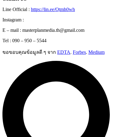
Line Official :
https://lin.ee/Qtmh0wh
Instagram :
E – mail : masterplanmedia.th@gmail.com
Tel : 090 – 950 – 5544
ขอขอบคุณข้อมูลดี ๆ จาก
EDTA
.
Forbes
.
Medium